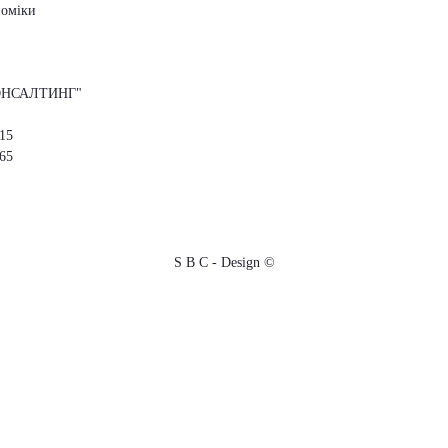
номіки
КОНСАЛТИНГ"
 15
 65
S B C - Design ©