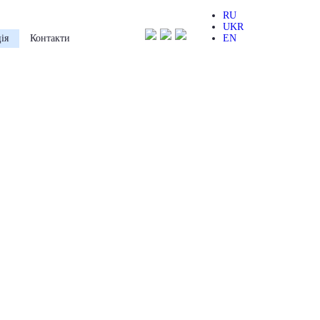
RU
UKR
ія
Контакти
EN