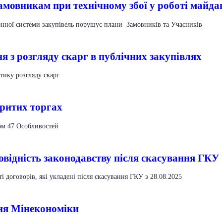
амовникам при технічному збої у роботі майд
ронної системи закупівель порушує плани Замовників та Учасників
 з розгляду скарг в публічних закупівлях
ику розгляду скарг
ритих торгах
ом 47 Особливостей
овідність законодавству після скасування ГКУ
і договорів, які укладені після скасування ГКУ з 28.08.2025
ння Мінекономіки