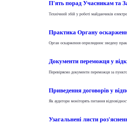
П'ять порад Учасникам та З
Технічний збій у роботі майданчиків елект
Практика Органу оскарження
Орган оскарження оприлюднює зведену практ
Документи переможця у відк
Перевіряємо документи переможця за пункт
Приведення договорів у відп
Як аудитори моніторять питання відповідност
Узагальнені листи роз'ясне